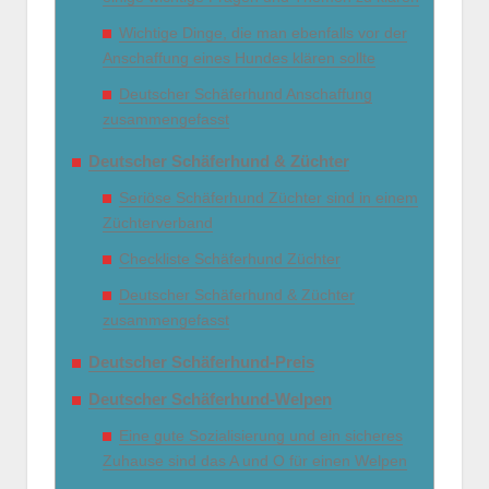
Wichtige Dinge, die man ebenfalls vor der
Anschaffung eines Hundes klären sollte
Deutscher Schäferhund Anschaffung
zusammengefasst
Deutscher Schäferhund & Züchter
Seriöse Schäferhund Züchter sind in einem
Züchterverband
Checkliste Schäferhund Züchter
Deutscher Schäferhund & Züchter
zusammengefasst
Deutscher Schäferhund-Preis
Deutscher Schäferhund-Welpen
Eine gute Sozialisierung und ein sicheres
Zuhause sind das A und O für einen Welpen