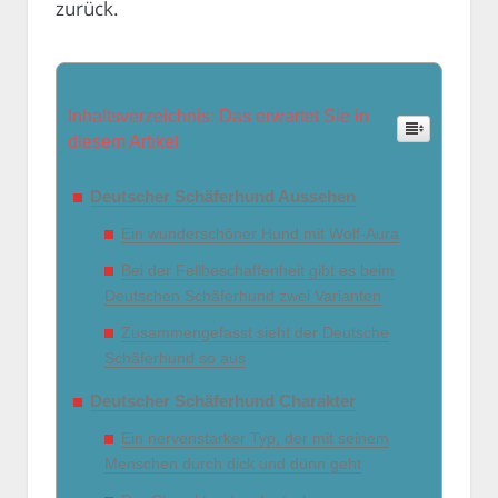
zurück.
Inhaltsverzeichnis: Das erwartet Sie in
diesem Artikel
Deutscher Schäferhund Aussehen
Ein wunderschöner Hund mit Wolf-Aura
Bei der Fellbeschaffenheit gibt es beim
Deutschen Schäferhund zwei Varianten
Zusammengefasst sieht der Deutsche
Schäferhund so aus
Deutscher Schäferhund Charakter
Ein nervenstarker Typ, der mit seinem
Menschen durch dick und dünn geht