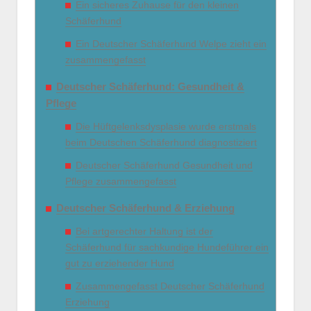
Ein sicheres Zuhause für den kleinen
Schäferhund
Ein Deutscher Schäferhund Welpe zieht ein
zusammengefasst
Deutscher Schäferhund: Gesundheit &
Pflege
Die Hüftgelenksdysplasie wurde erstmals
beim Deutschen Schäferhund diagnostiziert
Deutscher Schäferhund Gesundheit und
Pflege zusammengefasst
Deutscher Schäferhund & Erziehung
Bei artgerechter Haltung ist der
Schäferhund für sachkundige Hundeführer ein
gut zu erziehender Hund
Zusammengefasst Deutscher Schäferhund
Erziehung