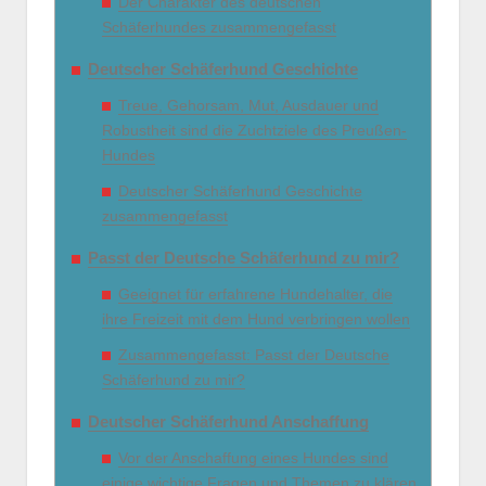
Der Charakter des deutschen
Schäferhundes zusammengefasst
Deutscher Schäferhund Geschichte
Treue, Gehorsam, Mut, Ausdauer und
Robustheit sind die Zuchtziele des Preußen-
Hundes
Deutscher Schäferhund Geschichte
zusammengefasst
Passt der Deutsche Schäferhund zu mir?
Geeignet für erfahrene Hundehalter, die
ihre Freizeit mit dem Hund verbringen wollen
Zusammengefasst: Passt der Deutsche
Schäferhund zu mir?
Deutscher Schäferhund Anschaffung
Vor der Anschaffung eines Hundes sind
einige wichtige Fragen und Themen zu klären