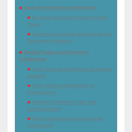
Deutscher Schäferhund Aktivitäten
Ein aktiver und sportiver Hund mit richtig
Power
Zusammenfassung der Aktivitäten mit dem
Deutschen Schäferhund
Häufige Fragen zum Deutschen
Schäferhund
Ist der Deutsche Schäferhund als Ersthund
geeignet?
Ist der Deutsche Schäferhund ein
Familienhund?
Kann der Schäferhund in der Stadt
gehalten werden?
Welche typischen Krankheiten hat der
Schäferhund?