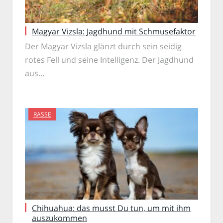
Magyar Vizsla: Jagdhund mit Schmusefaktor
Der Magyar Vizsla glänzt durch sein seidig
rotes Fell und seine Intelligenz. Der Jagdhund
aus…
RASSE
Chihuahua: das musst Du tun, um mit ihm
auszukommen