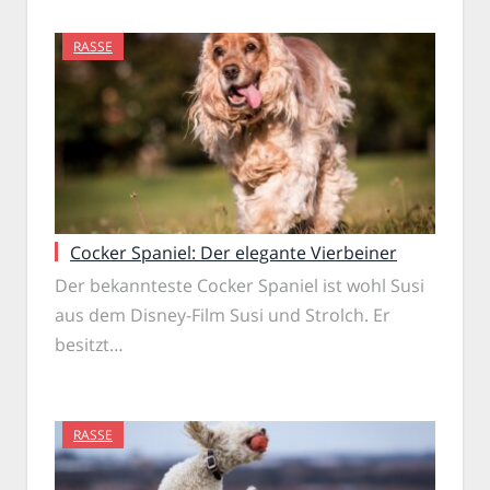
RASSE
Cocker Spaniel: Der elegante Vierbeiner
Der bekannteste Cocker Spaniel ist wohl Susi
aus dem Disney-Film Susi und Strolch. Er
besitzt…
RASSE