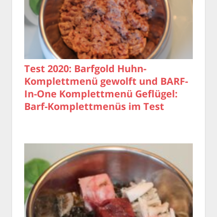
Test 2020: Barfgold Huhn-
Komplettmenü gewolft und BARF-
In-One Komplettmenü Geflügel:
Barf-Komplettmenüs im Test