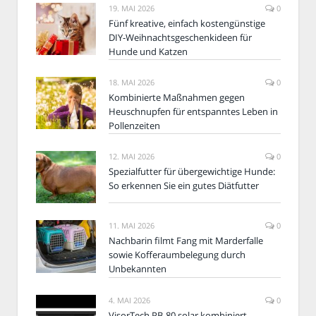
19. MAI 2026
0
Fünf kreative, einfach kostengünstige
DIY-Weihnachtsgeschenkideen für
Hunde und Katzen
18. MAI 2026
0
Kombinierte Maßnahmen gegen
Heuschnupfen für entspanntes Leben in
Pollenzeiten
12. MAI 2026
0
Spezialfutter für übergewichtige Hunde:
So erkennen Sie ein gutes Diätfutter
11. MAI 2026
0
Nachbarin filmt Fang mit Marderfalle
sowie Kofferaumbelegung durch
Unbekannten
4. MAI 2026
0
VisorTech PB-80.solar kombiniert