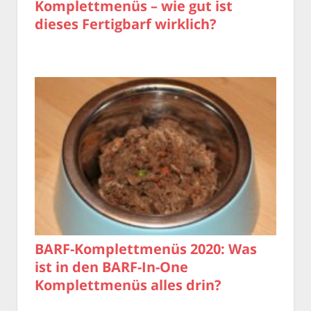
Komplettmenüs – wie gut ist
dieses Fertigbarf wirklich?
BARF-Komplettmenüs 2020: Was
ist in den BARF-In-One
Komplettmenüs alles drin?