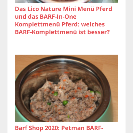
Das Lico Nature Mini Menü Pferd
und das BARF-In-One
Komplettmenü Pferd: welches
BARF-Komplettmenü ist besser?
Barf Shop 2020: Petman BARF-