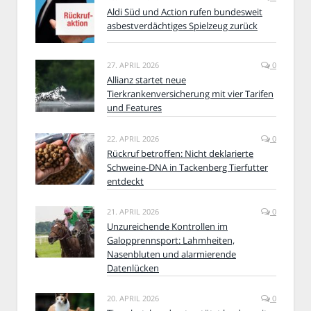
Aldi Süd und Action rufen bundesweit
asbestverdächtiges Spielzeug zurück
27. APRIL 2026
0
Allianz startet neue
Tierkrankenversicherung mit vier Tarifen
und Features
22. APRIL 2026
0
Rückruf betroffen: Nicht deklarierte
Schweine-DNA in Tackenberg Tierfutter
entdeckt
21. APRIL 2026
0
Unzureichende Kontrollen im
Galopprennsport: Lahmheiten,
Nasenbluten und alarmierende
Datenlücken
20. APRIL 2026
0