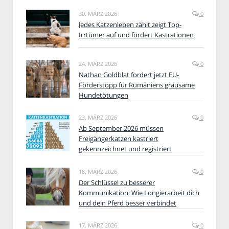
30. MÄRZ 2026
0
Jedes Katzenleben zählt zeigt Top-
Irrtümer auf und fördert Kastrationen
24. MÄRZ 2026
0
Nathan Goldblat fordert jetzt EU-
Förderstopp für Rumäniens grausame
Hundetötungen
23. MÄRZ 2026
0
Ab September 2026 müssen
Freigängerkatzen kastriert
gekennzeichnet und registriert
18. MÄRZ 2026
0
Der Schlüssel zu besserer
Kommunikation: Wie Longierarbeit dich
und dein Pferd besser verbindet
17. MÄRZ 2026
0