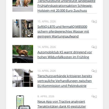
Tierschutzbund unterstützt landesweite
Frühjahrskastrationsaktion Schleswig-
Holstein mit 20.000 Euro Zuschuss
15. APRIL 2026
0
SoftliQ:LB70 und fermaliQ:MB5000
sichern pferdegerechtes Wasser mit
geringem Wartungsaufwand
14. APRIL 2026
0
Automobilclub KS warnt dringend vor
hohen Wildunfallkosten im Frühling
13. APRIL 2026
0
Tierschutzverbände kritisieren bereits
vertrauliche Verhandlungen zwischen
EU-Kommission und Pelzindustrie
8. APRIL 2026
0
Neue App von Tractive analysiert
Tieraktivitäten dank KI-gestützter