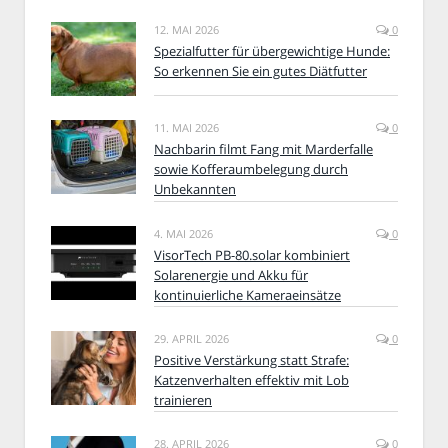
12. MAI 2026
0
Spezialfutter für übergewichtige Hunde:
So erkennen Sie ein gutes Diätfutter
11. MAI 2026
0
Nachbarin filmt Fang mit Marderfalle
sowie Kofferaumbelegung durch
Unbekannten
4. MAI 2026
0
VisorTech PB-80.solar kombiniert
Solarenergie und Akku für
kontinuierliche Kameraeinsätze
29. APRIL 2026
0
Positive Verstärkung statt Strafe:
Katzenverhalten effektiv mit Lob
trainieren
28. APRIL 2026
0