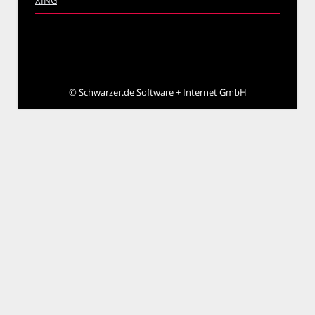
XING
©
Schwarzer.de Software + Internet GmbH