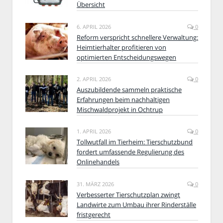
Übersicht
6. APRIL 2026
0
Reform verspricht schnellere Verwaltung:
Heimtierhalter profitieren von
optimierten Entscheidungswegen
2. APRIL 2026
0
Auszubildende sammeln praktische
Erfahrungen beim nachhaltigen
Mischwaldprojekt in Ochtrup
1. APRIL 2026
0
Tollwutfall im Tierheim: Tierschutzbund
fordert umfassende Regulierung des
Onlinehandels
31. MÄRZ 2026
0
Verbesserter Tierschutzplan zwingt
Landwirte zum Umbau ihrer Rinderställe
fristgerecht