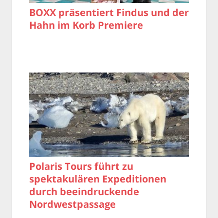
BOXX präsentiert Findus und der
Hahn im Korb Premiere
Polaris Tours führt zu
spektakulären Expeditionen
durch beeindruckende
Nordwestpassage