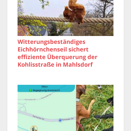
Witterungsbeständiges
Eichhörnchenseil sichert
effiziente Überquerung der
Kohlisstraße in Mahlsdorf