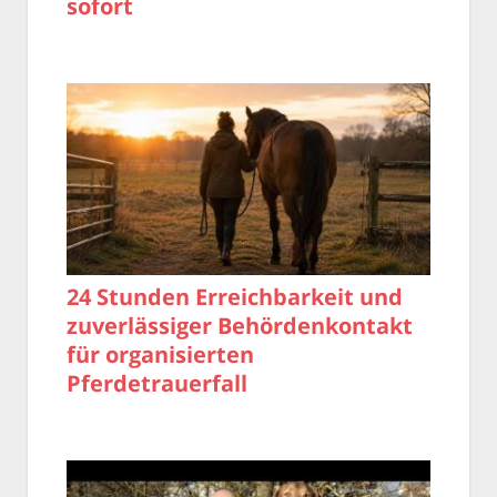
sofort
24 Stunden Erreichbarkeit und
zuverlässiger Behördenkontakt
für organisierten
Pferdetrauerfall