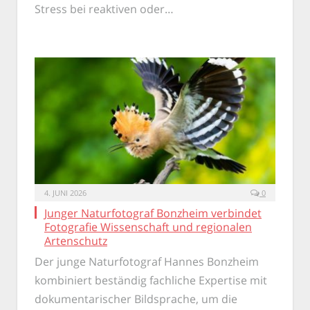
Stress bei reaktiven oder…
4. JUNI 2026
0
Junger Naturfotograf Bonzheim verbindet
Fotografie Wissenschaft und regionalen
Artenschutz
Der junge Naturfotograf Hannes Bonzheim
kombiniert beständig fachliche Expertise mit
dokumentarischer Bildsprache, um die