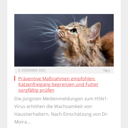
8. DEZEMBER 2025
0
Präventive Maßnahmen empfohlen:
Katzenfreigang begrenzen und Futter
sorgfältig prüfen
Die jüngsten Medienmeldungen zum H5N1-
Virus erhöhen die Wachsamkeit von
Haustierhaltern. Nach Einschätzung von Dr.
Moira…