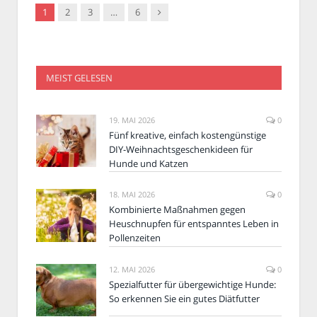
Nachfolger
1
2
3
…
6
MEIST GELESEN
19. MAI 2026
0
Fünf kreative, einfach kostengünstige
DIY-Weihnachtsgeschenkideen für
Hunde und Katzen
18. MAI 2026
0
Kombinierte Maßnahmen gegen
Heuschnupfen für entspanntes Leben in
Pollenzeiten
12. MAI 2026
0
Spezialfutter für übergewichtige Hunde:
So erkennen Sie ein gutes Diätfutter