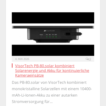
4. MAI 2026
0
VisorTech PB-80.solar kombiniert
Solarenergie und Akku für kontinuierliche
Kameraeinsätze
Das PB-80.solar von VisorTech kombiniert
monokristalline Solarzellen mit einem 10400-
mAh-Li-Ionen-Akku zu einer autarken
Stromversorgung für…