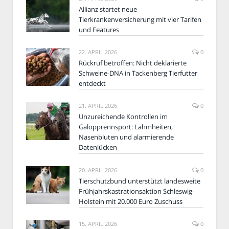
Allianz startet neue
Tierkrankenversicherung mit vier Tarifen
und Features
22. APRIL 2026
0
Rückruf betroffen: Nicht deklarierte
Schweine-DNA in Tackenberg Tierfutter
entdeckt
21. APRIL 2026
0
Unzureichende Kontrollen im
Galopprennsport: Lahmheiten,
Nasenbluten und alarmierende
Datenlücken
20. APRIL 2026
0
Tierschutzbund unterstützt landesweite
Frühjahrskastrationsaktion Schleswig-
Holstein mit 20.000 Euro Zuschuss
15. APRIL 2026
0