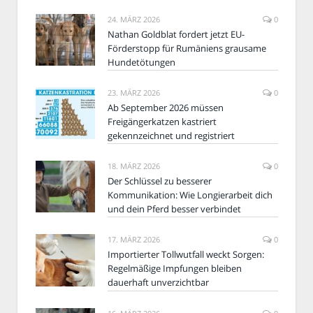
24. MÄRZ 2026
0
Nathan Goldblat fordert jetzt EU-
Förderstopp für Rumäniens grausame
Hundetötungen
23. MÄRZ 2026
0
Ab September 2026 müssen
Freigängerkatzen kastriert
gekennzeichnet und registriert
18. MÄRZ 2026
0
Der Schlüssel zu besserer
Kommunikation: Wie Longierarbeit dich
und dein Pferd besser verbindet
17. MÄRZ 2026
0
Importierter Tollwutfall weckt Sorgen:
Regelmäßige Impfungen bleiben
dauerhaft unverzichtbar