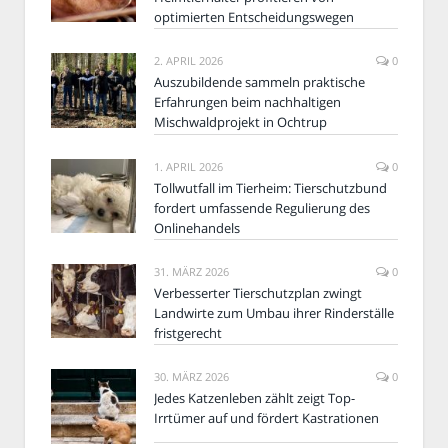
optimierten Entscheidungswegen
2. APRIL 2026
0
Auszubildende sammeln praktische
Erfahrungen beim nachhaltigen
Mischwaldprojekt in Ochtrup
1. APRIL 2026
0
Tollwutfall im Tierheim: Tierschutzbund
fordert umfassende Regulierung des
Onlinehandels
31. MÄRZ 2026
0
Verbesserter Tierschutzplan zwingt
Landwirte zum Umbau ihrer Rinderställe
fristgerecht
30. MÄRZ 2026
0
Jedes Katzenleben zählt zeigt Top-
Irrtümer auf und fördert Kastrationen