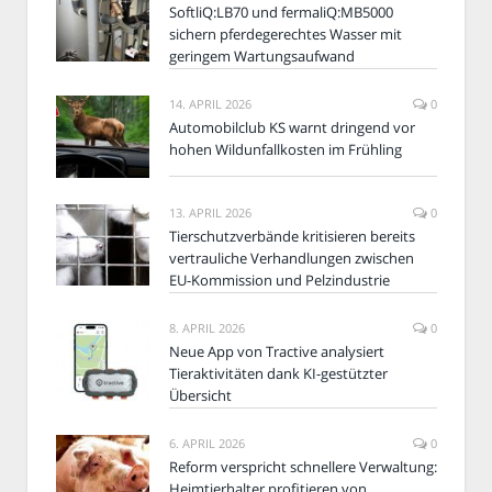
SoftliQ:LB70 und fermaliQ:MB5000
sichern pferdegerechtes Wasser mit
geringem Wartungsaufwand
14. APRIL 2026
0
Automobilclub KS warnt dringend vor
hohen Wildunfallkosten im Frühling
13. APRIL 2026
0
Tierschutzverbände kritisieren bereits
vertrauliche Verhandlungen zwischen
EU-Kommission und Pelzindustrie
8. APRIL 2026
0
Neue App von Tractive analysiert
Tieraktivitäten dank KI-gestützter
Übersicht
6. APRIL 2026
0
Reform verspricht schnellere Verwaltung:
Heimtierhalter profitieren von