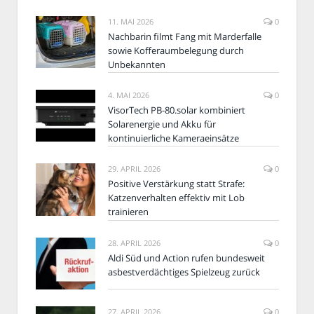
11. MAI 2026
0
Nachbarin filmt Fang mit Marderfalle
sowie Kofferaumbelegung durch
Unbekannten
4. MAI 2026
0
VisorTech PB-80.solar kombiniert
Solarenergie und Akku für
kontinuierliche Kameraeinsätze
29. APRIL 2026
0
Positive Verstärkung statt Strafe:
Katzenverhalten effektiv mit Lob
trainieren
28. APRIL 2026
0
Aldi Süd und Action rufen bundesweit
asbestverdächtiges Spielzeug zurück
27. APRIL 2026
0