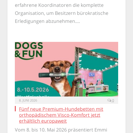
erfahrene Koordinatoren die komplette
Organisation, um Besitzern bürokratische
Erledigungen abzunehmen.…
8. JUNI 2026
0
Fünf neue Premium-Hundebetten mit
orthopädischem Visco-Komfort jetzt
erhältlich europaweit
Vom 8. bis 10. Mai 2026 präsentiert Emmi