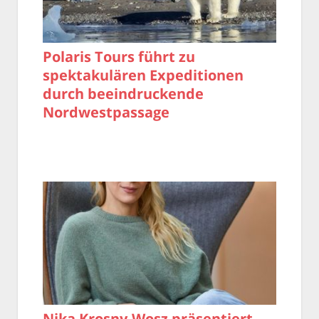
Polaris Tours führt zu
spektakulären Expeditionen
durch beeindruckende
Nordwestpassage
Nika Krosny-Wosz präsentiert