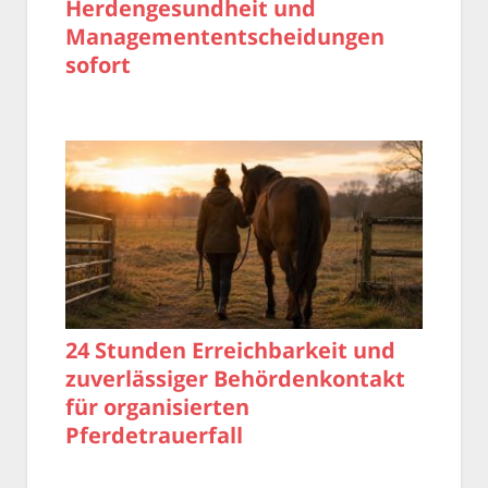
Herdengesundheit und
Managemententscheidungen
sofort
24 Stunden Erreichbarkeit und
zuverlässiger Behördenkontakt
für organisierten
Pferdetrauerfall