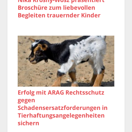
Broschüre zum liebevollen
Begleiten trauernder Kinder
Erfolg mit ARAG Rechtsschutz
gegen
Schadensersatzforderungen in
Tierhaftungsangelegenheiten
sichern