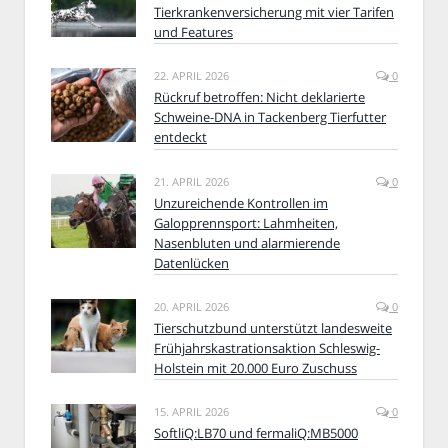
Tierkrankenversicherung mit vier Tarifen
und Features
22. APRIL 2026
0
Rückruf betroffen: Nicht deklarierte
Schweine-DNA in Tackenberg Tierfutter
entdeckt
21. APRIL 2026
0
Unzureichende Kontrollen im
Galopprennsport: Lahmheiten,
Nasenbluten und alarmierende
Datenlücken
20. APRIL 2026
0
Tierschutzbund unterstützt landesweite
Frühjahrskastrationsaktion Schleswig-
Holstein mit 20.000 Euro Zuschuss
15. APRIL 2026
0
SoftliQ:LB70 und fermaliQ:MB5000