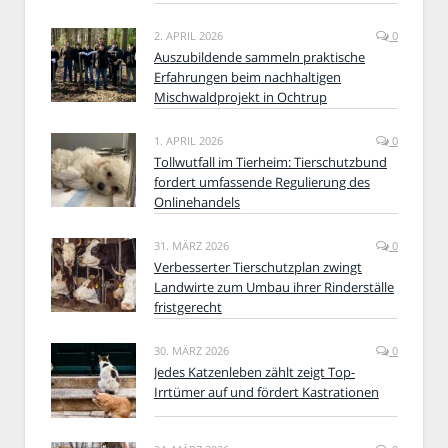
2. APRIL 2026
0
Auszubildende sammeln praktische
Erfahrungen beim nachhaltigen
Mischwaldprojekt in Ochtrup
1. APRIL 2026
0
Tollwutfall im Tierheim: Tierschutzbund
fordert umfassende Regulierung des
Onlinehandels
31. MÄRZ 2026
0
Verbesserter Tierschutzplan zwingt
Landwirte zum Umbau ihrer Rinderställe
fristgerecht
30. MÄRZ 2026
0
Jedes Katzenleben zählt zeigt Top-
Irrtümer auf und fördert Kastrationen