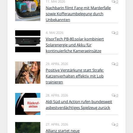
11. MAI 2026
0
Nachbarin filmt Fang mit Marderfalle
sowie Kofferaumbelegung durch
Unbekannten
4. MAI 2026
0
VisorTech PB-80.solar kombiniert
Solarenergie und Akku für
kontinuierliche Kameraeinsätze
29. APRIL 2026
0
Positive Verstärkung statt Strafe:
Katzenverhalten effektiv mit Lob
trainieren
28. APRIL 2026
0
Aldi Süd und Action rufen bundesweit
asbestverdächtiges Spielzeug zurück
27. APRIL 2026
0
Allianz startet neue