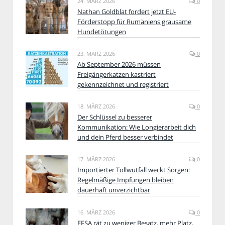
24. MÄRZ 2026
0
Nathan Goldblat fordert jetzt EU-
Förderstopp für Rumäniens grausame
Hundetötungen
23. MÄRZ 2026
0
Ab September 2026 müssen
Freigängerkatzen kastriert
gekennzeichnet und registriert
18. MÄRZ 2026
0
Der Schlüssel zu besserer
Kommunikation: Wie Longierarbeit dich
und dein Pferd besser verbindet
17. MÄRZ 2026
0
Importierter Tollwutfall weckt Sorgen:
Regelmäßige Impfungen bleiben
dauerhaft unverzichtbar
16. MÄRZ 2026
0
EFSA rät zu weniger Besatz, mehr Platz,