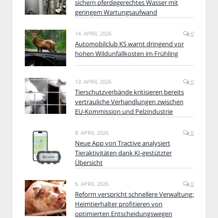
sichern pferdegerechtes Wasser mit
geringem Wartungsaufwand
14. APRIL 2026
0
Automobilclub KS warnt dringend vor
hohen Wildunfallkosten im Frühling
13. APRIL 2026
0
Tierschutzverbände kritisieren bereits
vertrauliche Verhandlungen zwischen
EU-Kommission und Pelzindustrie
8. APRIL 2026
0
Neue App von Tractive analysiert
Tieraktivitäten dank KI-gestützter
Übersicht
6. APRIL 2026
0
Reform verspricht schnellere Verwaltung:
Heimtierhalter profitieren von
optimierten Entscheidungswegen