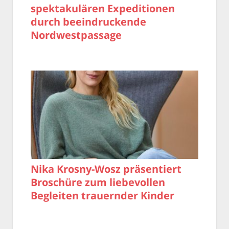
spektakulären Expeditionen
durch beeindruckende
Nordwestpassage
Nika Krosny-Wosz präsentiert
Broschüre zum liebevollen
Begleiten trauernder Kinder