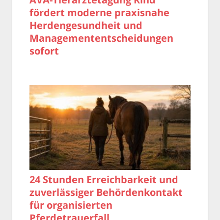
fördert moderne praxisnahe
Herdengesundheit und
Managemententscheidungen
sofort
24 Stunden Erreichbarkeit und
zuverlässiger Behördenkontakt
für organisierten
Pferdetrauerfall