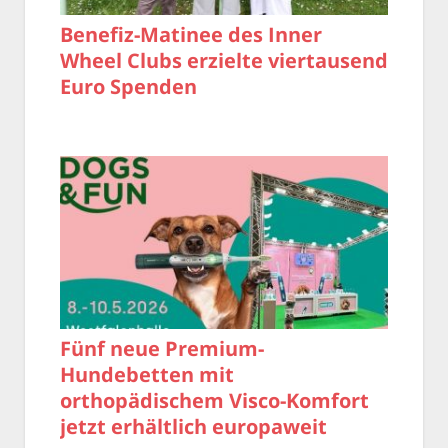
Benefiz-Matinee des Inner
Wheel Clubs erzielte viertausend
Euro Spenden
Fünf neue Premium-
Hundebetten mit
orthopädischem Visco-Komfort
jetzt erhältlich europaweit