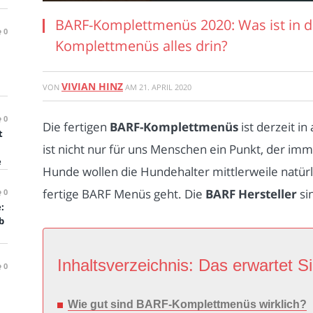
BARF-Komplettmenüs 2020: Was ist in 
0
Komplettmenüs alles drin?
VIVIAN HINZ
VON
AM
21. APRIL 2020
0
Die fertigen
BARF-Komplettmenüs
ist derzeit i
t
ist nicht nur für uns Menschen ein Punkt, der imm
e
Hunde wollen die Hundehalter mittlerweile natür
fertige BARF Menüs geht. Die
BARF Hersteller
si
0
:
b
Inhaltsverzeichnis: Das erwartet Si
0
Wie gut sind BARF-Komplettmenüs wirklich?