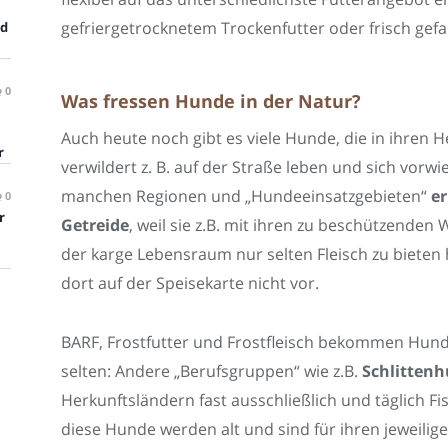
gefriergetrocknetem Trockenfutter oder frisch ge
rd
0
Was fressen Hunde in der Natur?
n
Auch heute noch gibt es viele Hunde, die in ihren H
r
verwildert z. B. auf der Straße leben und sich vorw
manchen Regionen und „Hundeeinsatzgebieten“
e
0
r
Getreide
, weil sie z.B. mit ihren zu beschützende
der karge Lebensraum nur selten Fleisch zu biet
dort auf der Speisekarte nicht vor.
BARF, Frostfutter und Frostfleisch bekommen Hun
selten: Andere „Berufsgruppen“ wie z.B.
Schlitten
Herkunftsländern fast ausschließlich und täglich Fi
diese Hunde werden alt und sind für ihren jeweilige