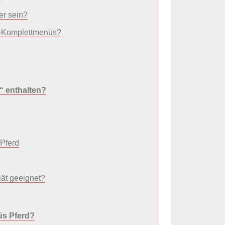
er sein?
F-Komplettmenüs?
“ enthalten?
Pferd
iät geeignet?
üs Pferd?