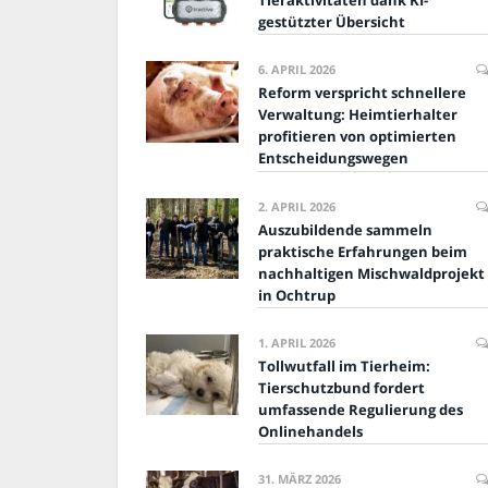
Tieraktivitäten dank KI-
gestützter Übersicht
6. APRIL 2026
Reform verspricht schnellere
Verwaltung: Heimtierhalter
profitieren von optimierten
Entscheidungswegen
2. APRIL 2026
Auszubildende sammeln
praktische Erfahrungen beim
nachhaltigen Mischwaldprojekt
in Ochtrup
1. APRIL 2026
Tollwutfall im Tierheim:
Tierschutzbund fordert
umfassende Regulierung des
Onlinehandels
31. MÄRZ 2026