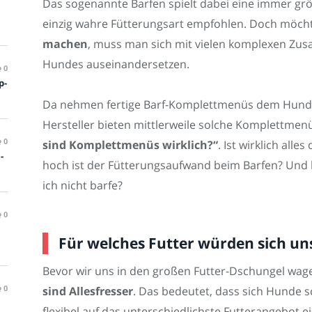
Das sogenannte Barfen spielt dabei eine immer größ
einzig wahre Fütterungsart empfohlen. Doch möc
machen
, muss man sich mit vielen komplexen Z
Hundes auseinandersetzen.
0
p-
Da nehmen fertige Barf-Komplettmenüs dem Hund
Hersteller bieten mittlerweile solche Komplettmen
0
sind Komplettmenüs wirklich?“
. Ist wirklich all
-
hoch ist der Fütterungsaufwand beim Barfen? Und b
ich nicht barfe?
0
Für welches Futter würden sich u
Bevor wir uns in den großen Futter-Dschungel wag
0
sind Allesfresser
. Das bedeutet, dass sich Hunde 
flexibel auf das unterschiedlichste Futterangebot e