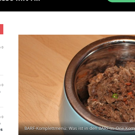
0
0
n
0
e
BARF-Komplettmenü: Was ist in den BARF-In-One Komple
es