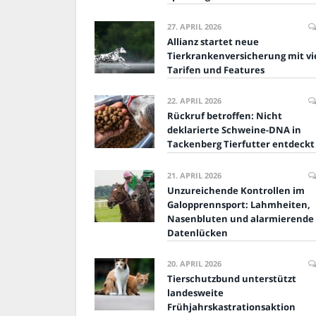
27. APRIL 2026
Allianz startet neue
Tierkrankenversicherung mit vi
Tarifen und Features
22. APRIL 2026
Rückruf betroffen: Nicht
deklarierte Schweine-DNA in
Tackenberg Tierfutter entdeckt
21. APRIL 2026
Unzureichende Kontrollen im
Galopprennsport: Lahmheiten,
Nasenbluten und alarmierende
Datenlücken
20. APRIL 2026
Tierschutzbund unterstützt
landesweite
Frühjahrskastrationsaktion