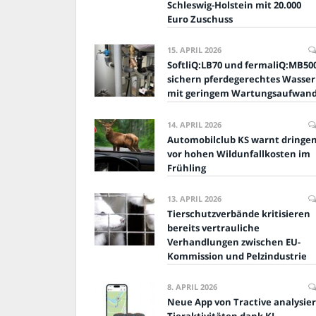
Schleswig-Holstein mit 20.000
Euro Zuschuss
15. APRIL 2026
SoftliQ:LB70 und fermaliQ:MB50
sichern pferdegerechtes Wasser
mit geringem Wartungsaufwan
14. APRIL 2026
Automobilclub KS warnt dringe
vor hohen Wildunfallkosten im
Frühling
13. APRIL 2026
Tierschutzverbände kritisieren
bereits vertrauliche
Verhandlungen zwischen EU-
Kommission und Pelzindustrie
8. APRIL 2026
Neue App von Tractive analysier