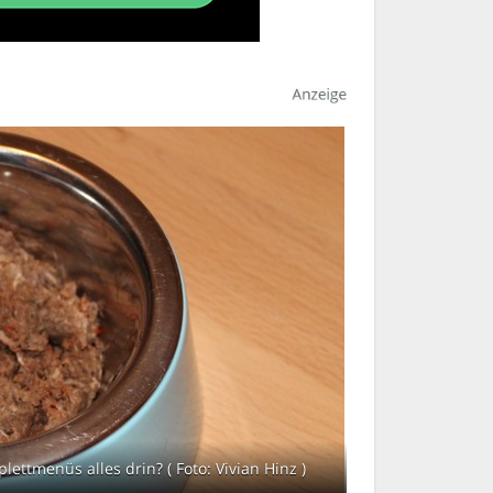
ttmenüs alles drin? ( Foto: Vivian Hinz )