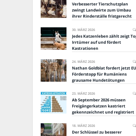
Verbesserter Tierschutzplan
zwingt Landwirte zum Umbau
ihrer Rinderställe fristgerecht
30. MÄRZ 2026
Jedes Katzenleben zählt zeigt To
Irrtümer auf und fördert
Kastrationen
24. MÄRZ 2026
Nathan Goldblat fordert jetzt EU
Förderstopp für Rumäniens
grausame Hundetötungen
23. MÄRZ 2026
Ab September 2026 müssen
Freigängerkatzen kastriert
gekennzeichnet und registriert
18. MÄRZ 2026
Der Schlüssel zu besserer