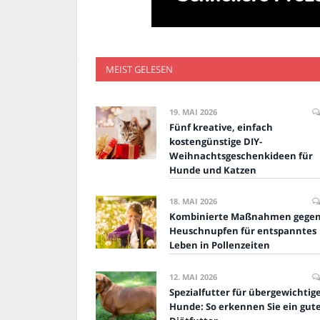
MEIST GELESEN
19. MAI 2026
Fünf kreative, einfach
kostengünstige DIY-
Weihnachtsgeschenkideen für
Hunde und Katzen
18. MAI 2026
Kombinierte Maßnahmen gege
Heuschnupfen für entspanntes
Leben in Pollenzeiten
12. MAI 2026
Spezialfutter für übergewichtig
Hunde: So erkennen Sie ein gut