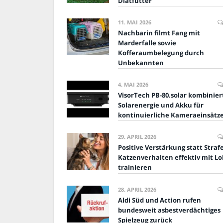
Diätfutter
11. MAI 2026
Nachbarin filmt Fang mit
Marderfalle sowie
Kofferaumbelegung durch
Unbekannten
4. MAI 2026
VisorTech PB-80.solar kombinier
Solarenergie und Akku für
kontinuierliche Kameraeinsätz
29. APRIL 2026
Positive Verstärkung statt Strafe
Katzenverhalten effektiv mit Lo
trainieren
28. APRIL 2026
Aldi Süd und Action rufen
bundesweit asbestverdächtiges
Spielzeug zurück