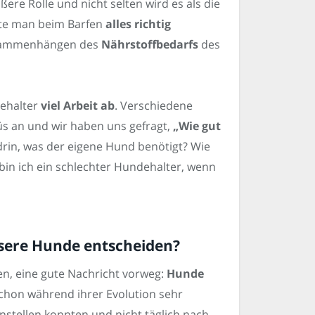
ere Rolle und nicht selten wird es als die
hte man beim Barfen
alles richtig
usammenhängen des
Nährstoffbedarfs
des
ehalter
viel Arbeit ab
. Verschiedene
üs an und wir haben uns gefragt,
„Wie gut
es drin, was der eigene Hund benötigt? Wie
in ich ein schlechter Hundehalter, wenn
nsere Hunde entscheiden?
en, eine gute Nachricht vorweg:
Hunde
schon während ihrer Evolution sehr
instellen konnten und nicht täglich nach