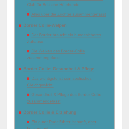
Club für Britische Hütehunde.
Alles über die Züchter zusammengefasst
Border Collie-Welpen
Der Border braucht ein hundesicheres
Zuhause.
Die Welken des Border-Collie
zusammengefasst
Border Collie: Gesundheit & Pflege
Das wichtigste ist sein seelisches
Gleichgewicht.
Gesundheit & Pflege des Border Collie
zusammengefasst
Border Collie & Erziehung
Ein guter Rudelführer ist sanft, aber
konsequent.