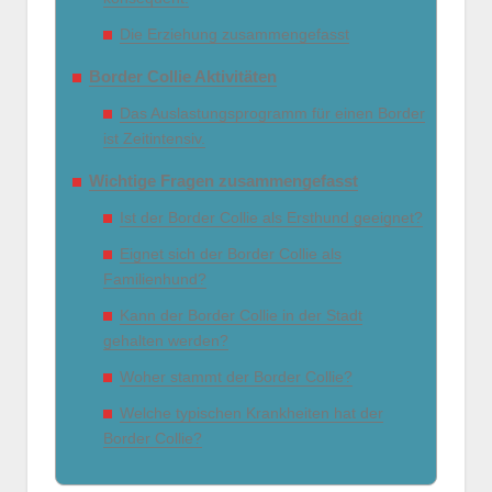
Die Erziehung zusammengefasst
Border Collie Aktivitäten
Das Auslastungsprogramm für einen Border
ist Zeitintensiv.
Wichtige Fragen zusammengefasst
Ist der Border Collie als Ersthund geeignet?
Eignet sich der Border Collie als
Familienhund?
Kann der Border Collie in der Stadt
gehalten werden?
Woher stammt der Border Collie?
Welche typischen Krankheiten hat der
Border Collie?