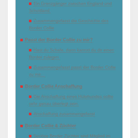
Ein Grenzgänger zwischen England und
Schottland.
Zusammengefasst die Geschichte des
Border Collie
Passt der Border Collie zu mir?
Hast du Schafe, dann kannst du dir einen
Border zulegen.
Zusammengefasst passt der Border Collie
zu mir…
Border Collie Anschaffung
Die Anschaffung eines Hütehundes sollte
sehr genau überlegt sein.
Anschaffung zusammengefasst
Border Collie & Züchter
Seriöse Border Züchter sind Mitglied im