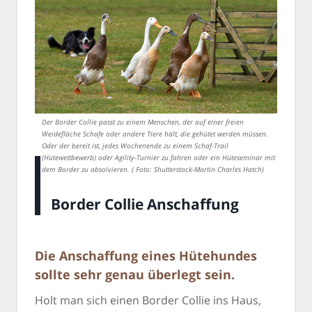
Der Border Collie passt zu einem Menschen, der auf einer freien
Weidefläche Schafe oder andere Tiere hält, die gehütet werden müssen.
Oder der bereit ist, jedes Wochenende zu einem Schaf-Trail
(Hütewettbewerb) oder Agility-Turnier zu fahren oder ein Hüteseminar mit
dem Border zu absolvieren. ( Foto: Shutterstock-Martin Charles Hatch)
Border Collie Anschaffung
Die Anschaffung eines Hütehundes
sollte sehr genau überlegt sein.
Holt man sich einen Border Collie ins Haus,