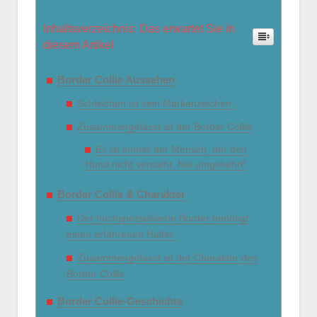
Inhaltsverzeichnis: Das erwartet Sie in
diesem Artikel
Border Collie Aussehen
Schleichen ist sein Markenzeichen.
Zusammengefasst ist der Border Collie
Es ist immer der Mensch, der den
Hund nicht versteht. Nie umgekehrt!
Border Collie & Charakter
Der hochspezialisierte Border benötigt
einen erfahrenen Halter.
Zusammengefasst ist der Charakter des
Border Collie
Border Collie-Geschichte