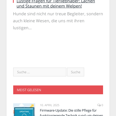
Lustige Fragen für Tierliebhaber: Lachen
und Staunen mit deinem Welpen!
Hunde sind nicht nur treue Begleiter, sondern
auch kleine Wesen, die uns mit ihren
lustigen…
MEIST GELESEN
10. APRIL 2025
0
Firmware-Update: Die stille Pflege für
funktionierende Technik rund um deinen