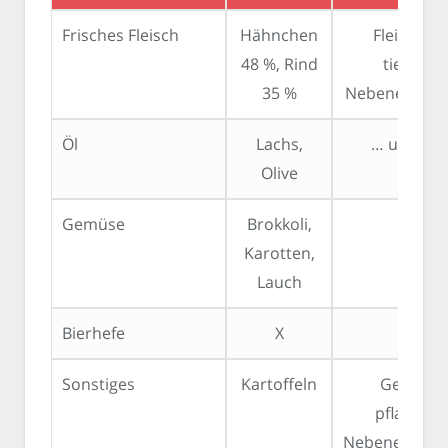
Frisches Fleisch
Hähnchen
Fleisch u
48 %, Rind
tierische
35 %
Nebenerzeug
Öl
Lachs,
… und Fet
Olive
Gemüse
Brokkoli,
x
Karotten,
Lauch
Bierhefe
X
Sonstiges
Kartoffeln
Getreide
pflanzlich
Nebenerzeugn