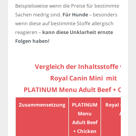
Beispielsweise wenn die Preise für bestimmte
Sachen niedrig sind.
Für Hunde
– besonders
wenn diese auf bestimmte Stoffe allergisch
reagieren –
kann diese Unklarheit ernste
Folgen haben!
Vergleich der Inhaltsstoffe von
Royal Canin Mini mit
PLATINUM Menu Adult Beef + Chick
Zusammensetzung
PLATINUM
Royal Canin
Menu
Adult
Adult Beef
+ Chicken