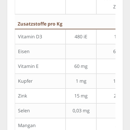
Zucker
Zusatzstoffe pro Kg
Vitamin D3
480 iE
150 iE
Eisen
6,5 mg
Vitamin E
60 mg
Kupfer
1 mg
1,7 mg
Zink
15 mg
20 mg
Selen
0,03 mg
Mangan
2 mg