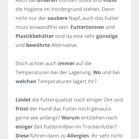
Auch bei
unseren
Hunden sollte und
muss
die Hygiene im Vordergrund stehen. Denn
nicht nur der
saubere
Napf, auch das Futter
muss einwandfrei sein.
Futtertonnen
und
Plastikbehälter
sind da eine sehr
günstige
und
bewährte
Alternative.
Doch achtet auch
immer
auf die
Temperaturen bei der Lagerung.
Wo
und bei
welchen
Temperaturen lagert ihr?
Leidet
die Futterqualität nach einiger Zeit und
frisst
der Hund das Futter noch genauso
gerne wie anfangs?
Warum
entstehen nach
einiger
Zeit Futtermilben im Trockenfutter?
Diese
führen dann zu
Allergien
. Ihr seht nicht