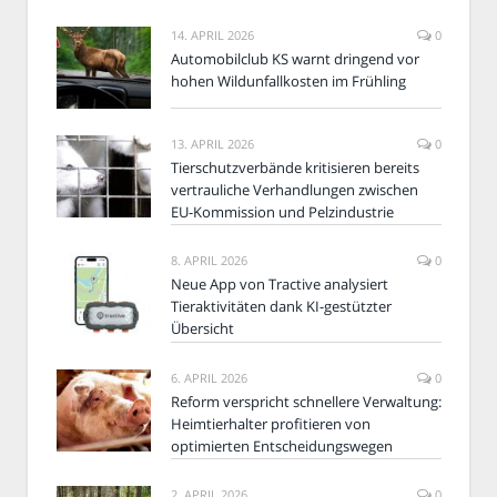
14. APRIL 2026
0
Automobilclub KS warnt dringend vor
hohen Wildunfallkosten im Frühling
13. APRIL 2026
0
Tierschutzverbände kritisieren bereits
vertrauliche Verhandlungen zwischen
EU-Kommission und Pelzindustrie
8. APRIL 2026
0
Neue App von Tractive analysiert
Tieraktivitäten dank KI-gestützter
Übersicht
6. APRIL 2026
0
Reform verspricht schnellere Verwaltung:
Heimtierhalter profitieren von
optimierten Entscheidungswegen
2. APRIL 2026
0