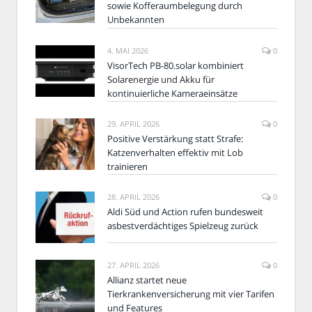
sowie Kofferaumbelegung durch
Unbekannten
4. MAI 2026
0
VisorTech PB-80.solar kombiniert
Solarenergie und Akku für
kontinuierliche Kameraeinsätze
29. APRIL 2026
0
Positive Verstärkung statt Strafe:
Katzenverhalten effektiv mit Lob
trainieren
28. APRIL 2026
0
Aldi Süd und Action rufen bundesweit
asbestverdächtiges Spielzeug zurück
27. APRIL 2026
0
Allianz startet neue
Tierkrankenversicherung mit vier Tarifen
und Features