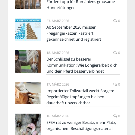
Förderstopp für Rumäniens grausame
Hundetötungen
23. MÄRZ 2026
0
Ab September 2026 müssen
Freigängerkatzen kastriert
gekennzeichnet und registriert
18. MÄRZ 2026
0
Der Schlüssel zu besserer
Kommunikation: Wie Longierarbeit dich
und dein Pferd besser verbindet
17. MÄRZ 2026
0
Importierter Tollwutfall weckt Sorgen:
Regelmäßige Impfungen bleiben
dauerhaft unverzichtbar
16. MÄRZ 2026
0
EFSA rät zu weniger Besatz, mehr Platz,
organischem Beschäftigungsmaterial