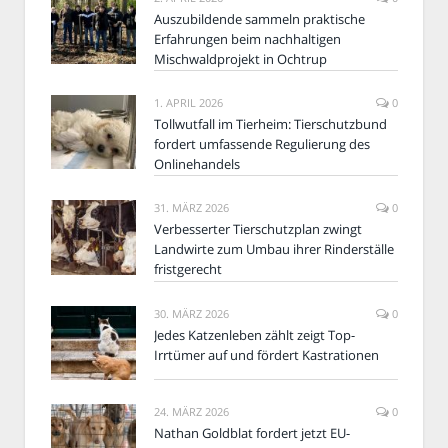
Auszubildende sammeln praktische
Erfahrungen beim nachhaltigen
Mischwaldprojekt in Ochtrup
1. APRIL 2026
0
Tollwutfall im Tierheim: Tierschutzbund
fordert umfassende Regulierung des
Onlinehandels
31. MÄRZ 2026
0
Verbesserter Tierschutzplan zwingt
Landwirte zum Umbau ihrer Rinderställe
fristgerecht
30. MÄRZ 2026
0
Jedes Katzenleben zählt zeigt Top-
Irrtümer auf und fördert Kastrationen
24. MÄRZ 2026
0
Nathan Goldblat fordert jetzt EU-