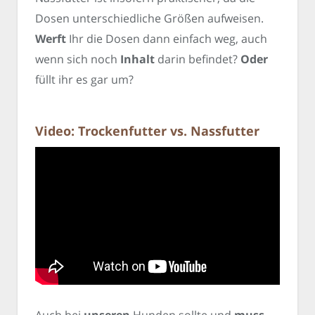
Dosen unterschiedliche Größen aufweisen.
Werft
Ihr die Dosen dann einfach weg, auch
wenn sich noch
Inhalt
darin befindet?
Oder
füllt ihr es gar um?
Video: Trockenfutter vs. Nassfutter