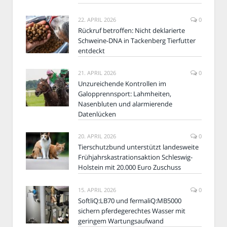
22. APRIL 2026
0
Rückruf betroffen: Nicht deklarierte
Schweine-DNA in Tackenberg Tierfutter
entdeckt
21. APRIL 2026
0
Unzureichende Kontrollen im
Galopprennsport: Lahmheiten,
Nasenbluten und alarmierende
Datenlücken
20. APRIL 2026
0
Tierschutzbund unterstützt landesweite
Frühjahrskastrationsaktion Schleswig-
Holstein mit 20.000 Euro Zuschuss
15. APRIL 2026
0
SoftliQ:LB70 und fermaliQ:MB5000
sichern pferdegerechtes Wasser mit
geringem Wartungsaufwand