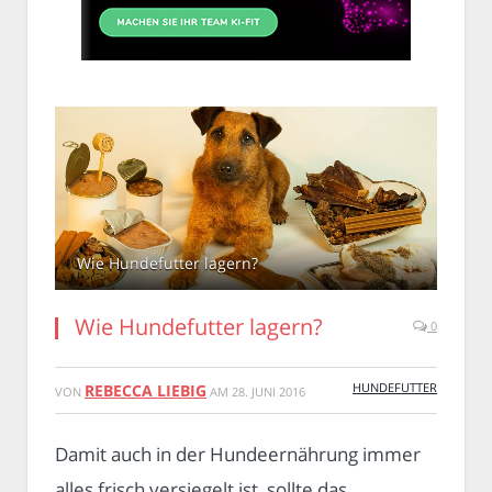
Wie Hundefutter lagern?
Wie Hundefutter lagern?
0
HUNDEFUTTER
REBECCA LIEBIG
VON
AM
28. JUNI 2016
Damit auch in der Hundeernährung immer
alles frisch versiegelt ist, sollte das