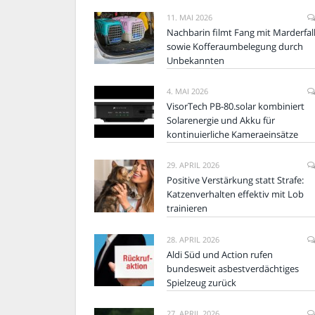
11. MAI 2026
Nachbarin filmt Fang mit Marderfal
sowie Kofferaumbelegung durch
Unbekannten
4. MAI 2026
VisorTech PB-80.solar kombiniert
Solarenergie und Akku für
kontinuierliche Kameraeinsätze
29. APRIL 2026
Positive Verstärkung statt Strafe:
Katzenverhalten effektiv mit Lob
trainieren
28. APRIL 2026
Aldi Süd und Action rufen
bundesweit asbestverdächtiges
Spielzeug zurück
27. APRIL 2026