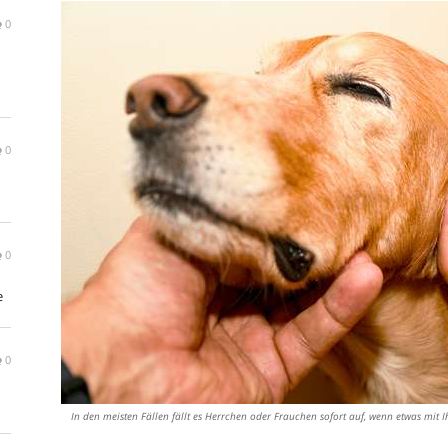
0
0
0
e
0
In den meisten Fällen fällt es Herrchen oder Frauchen sofort auf, wenn etwas mit 