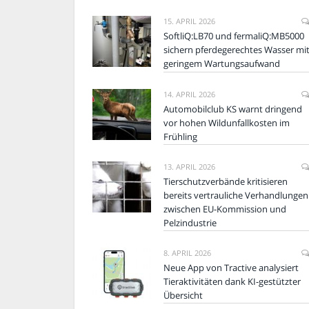
15. APRIL 2026
SoftliQ:LB70 und fermaliQ:MB5000
sichern pferdegerechtes Wasser mi
geringem Wartungsaufwand
14. APRIL 2026
Automobilclub KS warnt dringend
vor hohen Wildunfallkosten im
Frühling
13. APRIL 2026
Tierschutzverbände kritisieren
bereits vertrauliche Verhandlungen
zwischen EU-Kommission und
Pelzindustrie
8. APRIL 2026
Neue App von Tractive analysiert
Tieraktivitäten dank KI-gestützter
Übersicht