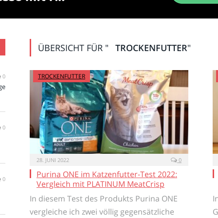
ÜBERSICHT FÜR "
TROCKENFUTTER
"
TROCKENFUTTER
0
ge
0
28. JUNI 2022
0
Purina ONE im Katzenfutter-Test 2022:
0
Vergleich mit PLATINUM MeatCrisp
In diesem Test des Produkts Purina ONE
I
vergleiche ich zwei völlig gegensätzliche
G