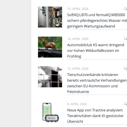
15. APRIL 2026
SoftliQ:LB70 und fermaliQ:MB5000
sichern pferdegerechtes Wasser mi
geringem Wartungsaufwand
14. APRIL 2026
Automobilclub KS warnt dringend
vor hohen Wildunfallkosten im
Frühling
13. APRIL 2026
Tierschutzverbände kritisieren
bereits vertrauliche Verhandlungen
zwischen EU-Kommission und
Pelzindustrie
8. APRIL 2026
Neue App von Tractive analysiert
Tieraktivitäten dank KI-gestützter
Übersicht