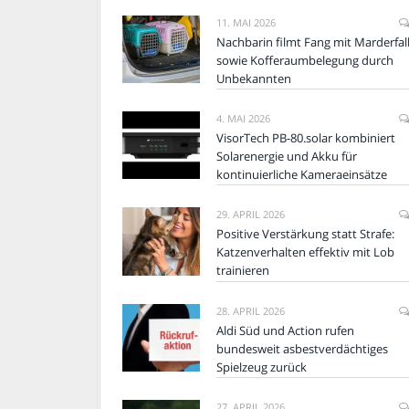
11. MAI 2026
Nachbarin filmt Fang mit Marderfal
sowie Kofferaumbelegung durch
Unbekannten
4. MAI 2026
VisorTech PB-80.solar kombiniert
Solarenergie und Akku für
kontinuierliche Kameraeinsätze
29. APRIL 2026
Positive Verstärkung statt Strafe:
Katzenverhalten effektiv mit Lob
trainieren
28. APRIL 2026
Aldi Süd und Action rufen
bundesweit asbestverdächtiges
Spielzeug zurück
27. APRIL 2026