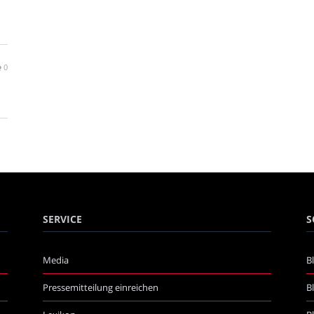
0
SERVICE
S
Media
B
Pressemitteilung einreichen
B