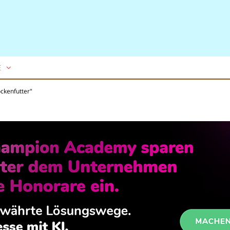
E
ockenfutter"