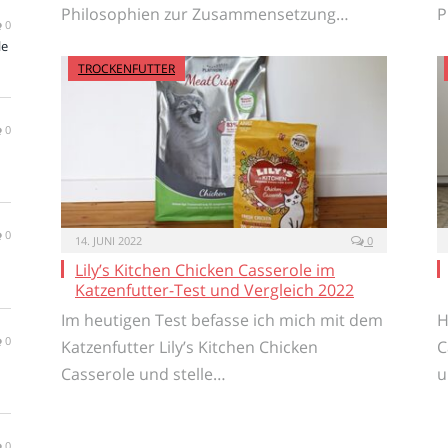
Philosophien zur Zusammensetzung…
P
0
le
TROCKENFUTTER
0
0
14. JUNI 2022
0
Lily’s Kitchen Chicken Casserole im
Katzenfutter-Test und Vergleich 2022
Im heutigen Test befasse ich mich mit dem
H
0
Katzenfutter Lily’s Kitchen Chicken
C
Casserole und stelle…
u
0