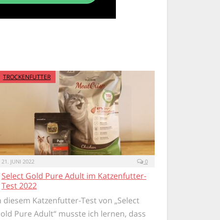
TROCKENFUTTER
21. JUNI 2022
0
Select Gold Pure Adult im Katzenfutter-
Test 2022
n diesem Katzenfutter-Test von „Select
old Pure Adult“ musste ich lernen, dass