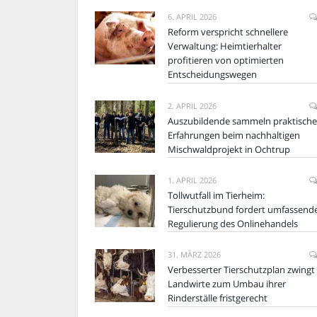
6. APRIL 2026
Reform verspricht schnellere
Verwaltung: Heimtierhalter
profitieren von optimierten
Entscheidungswegen
2. APRIL 2026
Auszubildende sammeln praktische
Erfahrungen beim nachhaltigen
Mischwaldprojekt in Ochtrup
1. APRIL 2026
Tollwutfall im Tierheim:
Tierschutzbund fordert umfassend
Regulierung des Onlinehandels
31. MÄRZ 2026
Verbesserter Tierschutzplan zwingt
Landwirte zum Umbau ihrer
Rinderställe fristgerecht