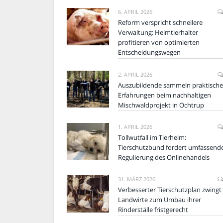
6. APRIL 2026
Reform verspricht schnellere
Verwaltung: Heimtierhalter
profitieren von optimierten
Entscheidungswegen
2. APRIL 2026
Auszubildende sammeln praktische
Erfahrungen beim nachhaltigen
Mischwaldprojekt in Ochtrup
1. APRIL 2026
Tollwutfall im Tierheim:
Tierschutzbund fordert umfassend
Regulierung des Onlinehandels
31. MÄRZ 2026
Verbesserter Tierschutzplan zwingt
Landwirte zum Umbau ihrer
Rinderställe fristgerecht