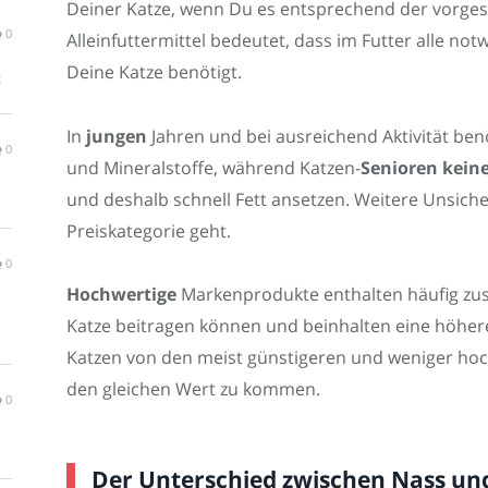
Deiner Katze, wenn Du es entsprechend der vorges
0
Alleinfuttermittel bedeutet, dass im Futter alle no
Deine Katze benötigt.
t
In
jungen
Jahren und bei ausreichend Aktivität be
0
und Mineralstoffe, während Katzen-
Senioren kein
und deshalb schnell Fett ansetzen. Weitere Unsich
Preiskategorie geht.
0
Hochwertige
Markenprodukte enthalten häufig zusä
Katze beitragen können und beinhalten eine höher
Katzen von den meist günstigeren und weniger ho
den gleichen Wert zu kommen.
0
Der Unterschied zwischen Nass un