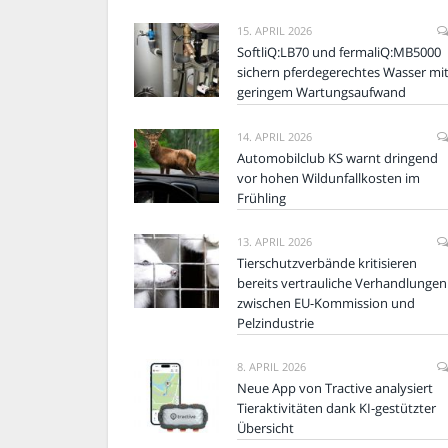
15. APRIL 2026
SoftliQ:LB70 und fermaliQ:MB5000
sichern pferdegerechtes Wasser mi
geringem Wartungsaufwand
14. APRIL 2026
Automobilclub KS warnt dringend
vor hohen Wildunfallkosten im
Frühling
13. APRIL 2026
Tierschutzverbände kritisieren
bereits vertrauliche Verhandlungen
zwischen EU-Kommission und
Pelzindustrie
8. APRIL 2026
Neue App von Tractive analysiert
Tieraktivitäten dank KI-gestützter
Übersicht