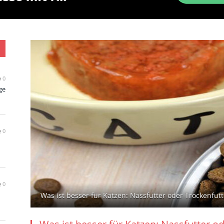
0
ge
0
0
Was ist besser für Katzen: Nassfutter oder Trockenfutt