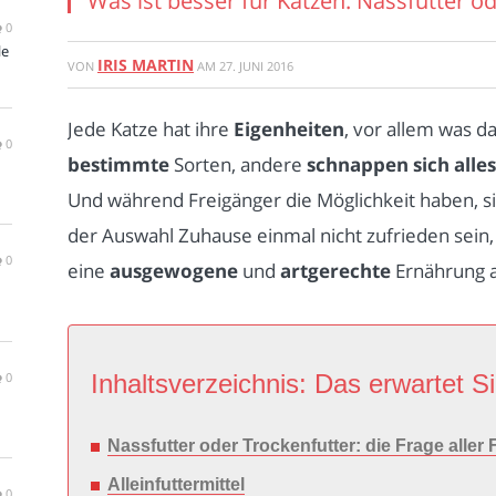
Was ist besser für Katzen: Nassfutter o
0
le
IRIS MARTIN
VON
AM
27. JUNI 2016
Jede Katze hat ihre
Eigenheiten
, vor allem was d
0
bestimmte
Sorten, andere
schnappen sich alles
Und während Freigänger die Möglichkeit haben, si
der Auswahl Zuhause einmal nicht zufrieden sein
0
eine
ausgewogene
und
artgerechte
Ernährung 
0
Inhaltsverzeichnis: Das erwartet Si
Nassfutter oder Trockenfutter: die Frage aller 
Alleinfuttermittel
0