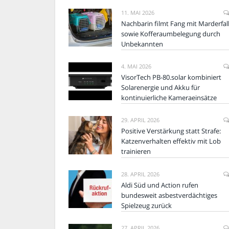
11. MAI 2026
Nachbarin filmt Fang mit Marderfal
sowie Kofferaumbelegung durch
Unbekannten
4. MAI 2026
VisorTech PB-80.solar kombiniert
Solarenergie und Akku für
kontinuierliche Kameraeinsätze
29. APRIL 2026
Positive Verstärkung statt Strafe:
Katzenverhalten effektiv mit Lob
trainieren
28. APRIL 2026
Aldi Süd und Action rufen
bundesweit asbestverdächtiges
Spielzeug zurück
27. APRIL 2026