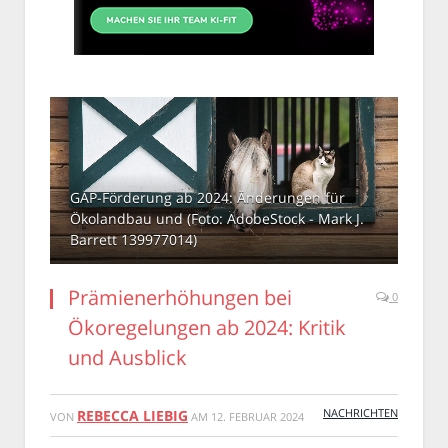
GAP-Förderung ab 2024: Änderungen für
Ökolandbau und (Foto: AdobeStock - Mark J.
Barrett 139977014)
Prämienerhöhungen bei
0
Ökoregelungen ab 2024: Kritik
und Ausblick
NACHRICHTEN
REBECCA LIEBIG
VON
AM
12. FEBRUAR 2024