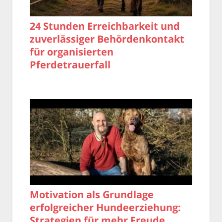
24 Stunden Erreichbarkeit und
zuverlässiger Behördenkontakt
für organisierten
Pferdetrauerfall
Motivation als Grundlage
erfolgreicher Hundeerziehung:
Strategien für mehr Freude