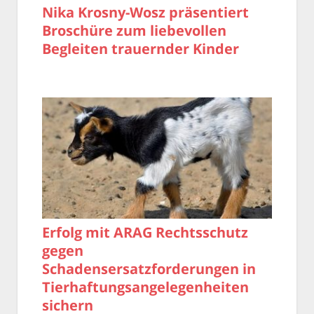
Nika Krosny-Wosz präsentiert
Broschüre zum liebevollen
Begleiten trauernder Kinder
Erfolg mit ARAG Rechtsschutz
gegen
Schadensersatzforderungen in
Tierhaftungsangelegenheiten
sichern