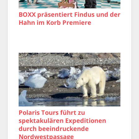
BOXX präsentiert Findus und der
Hahn im Korb Premiere
Polaris Tours führt zu
spektakulären Expeditionen
durch beeindruckende
Nordwestpassage