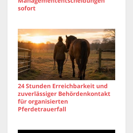
Managemententscheidungen
sofort
24 Stunden Erreichbarkeit und
zuverlässiger Behördenkontakt
für organisierten
Pferdetrauerfall