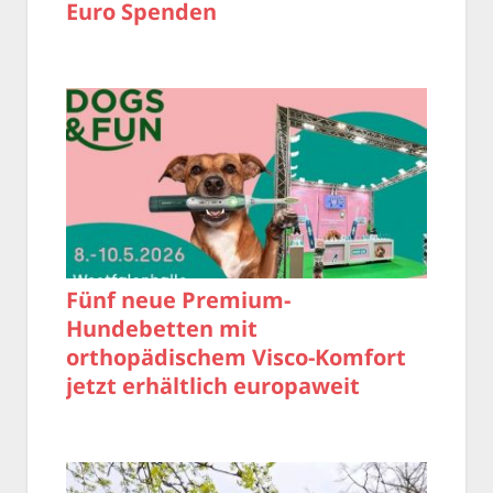
Euro Spenden
Fünf neue Premium-
Hundebetten mit
orthopädischem Visco-Komfort
jetzt erhältlich europaweit