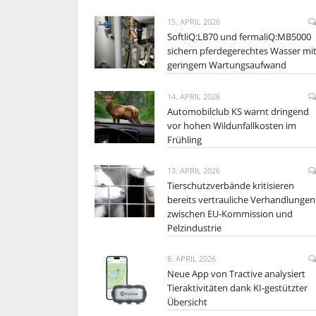
15. APRIL 2026
SoftliQ:LB70 und fermaliQ:MB5000
sichern pferdegerechtes Wasser mi
geringem Wartungsaufwand
14. APRIL 2026
Automobilclub KS warnt dringend
vor hohen Wildunfallkosten im
Frühling
13. APRIL 2026
Tierschutzverbände kritisieren
bereits vertrauliche Verhandlungen
zwischen EU-Kommission und
Pelzindustrie
8. APRIL 2026
Neue App von Tractive analysiert
Tieraktivitäten dank KI-gestützter
Übersicht