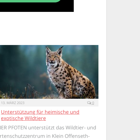
13. MÄRZ 2023
0
Unterstützung für heimische und
exotische Wildtiere
IER PFOTEN unterstützt das Wildtier- und
rtenschutzzentrum in Klein Offenseth-