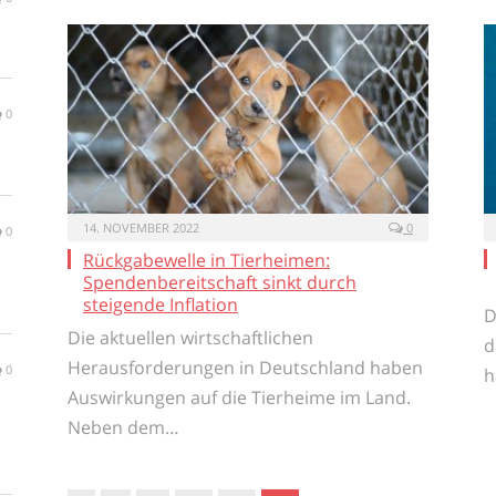
0
14. NOVEMBER 2022
0
0
Rückgabewelle in Tierheimen:
Spendenbereitschaft sinkt durch
steigende Inflation
D
Die aktuellen wirtschaftlichen
d
Herausforderungen in Deutschland haben
0
h
Auswirkungen auf die Tierheime im Land.
Neben dem…