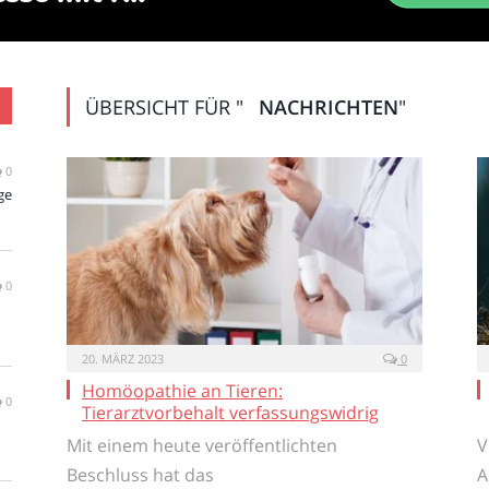
ÜBERSICHT FÜR "
NACHRICHTEN
"
0
ge
0
20. MÄRZ 2023
0
Homöopathie an Tieren:
0
Tierarztvorbehalt verfassungswidrig
Mit einem heute veröffentlichten
V
Beschluss hat das
A