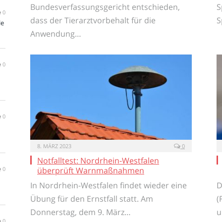
Bundesverfassungsgericht entschieden,
S
0
dass der Tierarztvorbehalt für die
S
le
Anwendung…
0
0
8. MÄRZ 2023
0
Notfalltest: Nordrhein-Westfalen
überprüft Warnmaßnahmen
0
In Nordrhein-Westfalen findet wieder eine
D
Übung für den Ernstfall statt. Am
(
Donnerstag, dem 9. März…
u
0