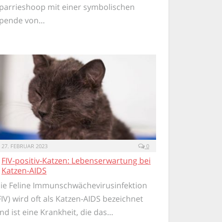
parrieshoop mit einer symbolischen
pende von…
27. FEBRUAR 2023
0
FIV-positiv-Katzen: Lebenserwartung bei
Katzen-AIDS
ie Feline Immunschwächevirusinfektion
FIV) wird oft als Katzen-AIDS bezeichnet
nd ist eine Krankheit, die das…