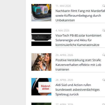
11. MAI 2026
Nachbarin filmt Fang mit Marderfal
sowie Kofferaumbelegung durch
Unbekannten
4. MAI 2026
VisorTech PB-80.solar kombiniert
Solarenergie und Akku für
kontinuierliche Kameraeinsätze
29. APRIL 2026
Positive Verstärkung statt Strafe:
Katzenverhalten effektiv mit Lob
trainieren
28. APRIL 2026
Aldi Süd und Action rufen
bundesweit asbestverdächtiges
Spielzeug zurück
27. APRIL 2026