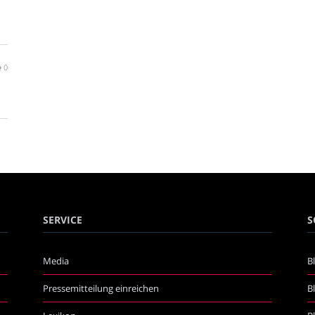
0
SERVICE
S
Media
B
Pressemitteilung einreichen
B