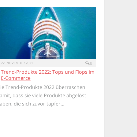
22. NOVEMBER 2021
0
Trend-Produkte 2022: Tops und Flops im
E-Commerce
ie Trend-Produkte 2022 überraschen
amit, dass sie viele Produkte abgelöst
aben, die sich zuvor tapfer…