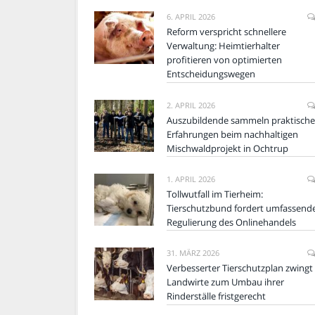
6. APRIL 2026
Reform verspricht schnellere
Verwaltung: Heimtierhalter
profitieren von optimierten
Entscheidungswegen
2. APRIL 2026
Auszubildende sammeln praktische
Erfahrungen beim nachhaltigen
Mischwaldprojekt in Ochtrup
1. APRIL 2026
Tollwutfall im Tierheim:
Tierschutzbund fordert umfassend
Regulierung des Onlinehandels
31. MÄRZ 2026
Verbesserter Tierschutzplan zwingt
Landwirte zum Umbau ihrer
Rinderställe fristgerecht