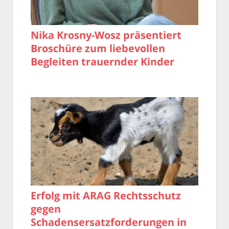
Nika Krosny-Wosz präsentiert
Broschüre zum liebevollen
Begleiten trauernder Kinder
Erfolg mit ARAG Rechtsschutz
gegen
Schadensersatzforderungen in