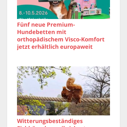
Fünf neue Premium-
Hundebetten mit
orthopädischem Visco-Komfort
jetzt erhältlich europaweit
Witterungsbeständiges