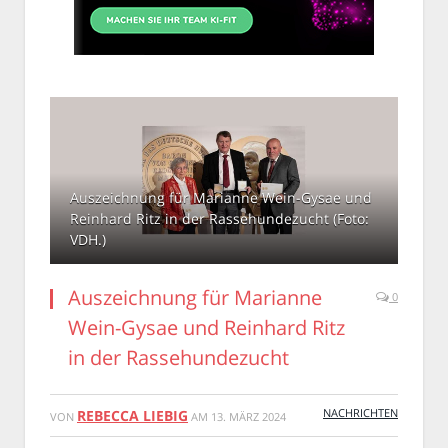
Auszeichnung für Marianne Wein-Gysae und
Reinhard Ritz in der Rassehundezucht (Foto:
VDH.)
Auszeichnung für Marianne
0
Wein-Gysae und Reinhard Ritz
in der Rassehundezucht
NACHRICHTEN
REBECCA LIEBIG
VON
AM
13. MÄRZ 2024