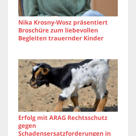
Nika Krosny-Wosz präsentiert
Broschüre zum liebevollen
Begleiten trauernder Kinder
Erfolg mit ARAG Rechtsschutz
gegen
Schadensersatzforderungen in